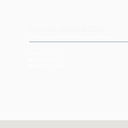
TỔNG CÔNG TY ĐỊA ỐC SÀI GÒN - TNHH MTV
41 Sương Nguyệt Ánh P.Bến Thành Q.1 TP HCM
(84-8) 39 254 255
(84-8) 39 254 256
resco@rescovn.com