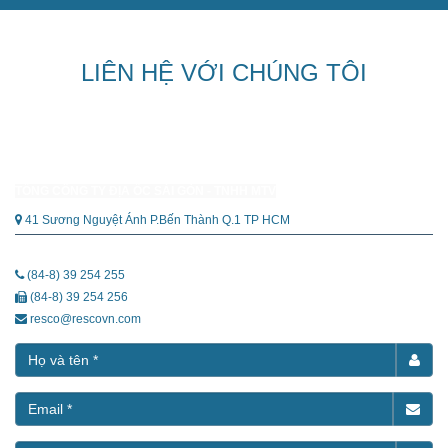
LIÊN HỆ VỚI CHÚNG TÔI
TỔNG CÔNG TY ĐỊA ỐC SÀI GÒN - TNHH MTV
41 Sương Nguyệt Ánh P.Bến Thành Q.1 TP HCM
(84-8) 39 254 255
(84-8) 39 254 256
resco@rescovn.com