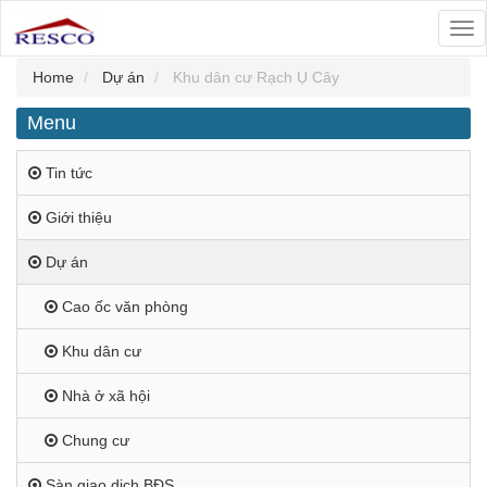
Tog
nav
Home
Dự án
Khu dân cư Rạch Ụ Cây
Menu
Tin tức
Giới thiệu
Dự án
Cao ốc văn phòng
Khu dân cư
Nhà ở xã hội
Chung cư
Sàn giao dịch BĐS