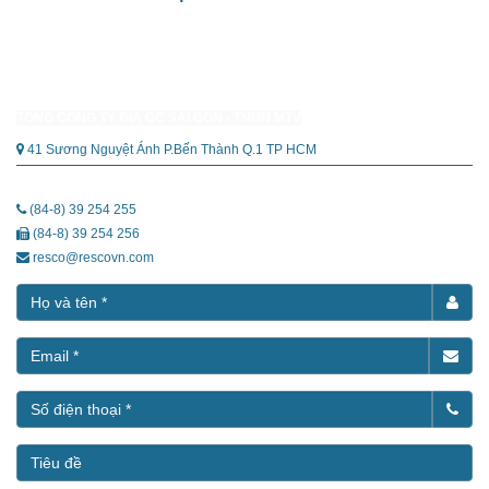
TỔNG CÔNG TY ĐỊA ỐC SÀI GÒN - TNHH MTV
41 Sương Nguyệt Ánh P.Bến Thành Q.1 TP HCM
(84-8) 39 254 255
(84-8) 39 254 256
resco@rescovn.com