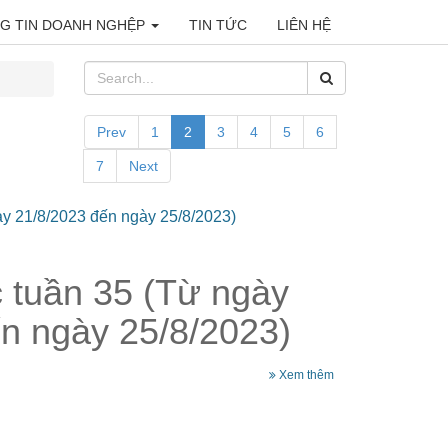
G TIN DOANH NGHỆP
TIN TỨC
LIÊN HỆ
Prev
1
2
3
4
5
6
7
Next
ày 21/8/2023 đến ngày 25/8/2023)
c tuần 35 (Từ ngày
n ngày 25/8/2023)
Xem thêm