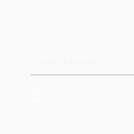
TỔNG CÔNG TY ĐỊA ỐC SÀI GÒN - TNHH MTV
41 Sương Nguyệt Ánh P.Bến Thành Q.1 TP HCM
(84-8) 39 254 255
(84-8) 39 254 256
resco@rescovn.com