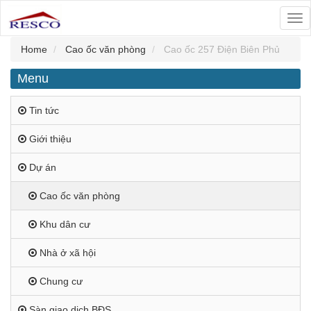
Tog
nav
Home
Cao ốc văn phòng
Cao ốc 257 Điện Biên Phủ
Menu
Tin tức
Giới thiệu
Dự án
Cao ốc văn phòng
Khu dân cư
Nhà ở xã hội
Chung cư
Sàn giao dịch BĐS