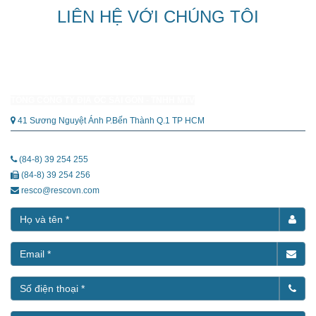
LIÊN HỆ VỚI CHÚNG TÔI
TỔNG CÔNG TY ĐỊA ỐC SÀI GÒN - TNHH MTV
41 Sương Nguyệt Ánh P.Bến Thành Q.1 TP HCM
(84-8) 39 254 255
(84-8) 39 254 256
resco@rescovn.com