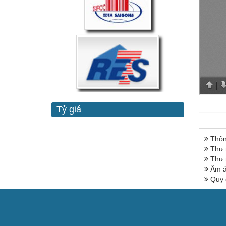
Tỷ giá
Thôn
Thư 
Thư 
Ấm á
Quy 