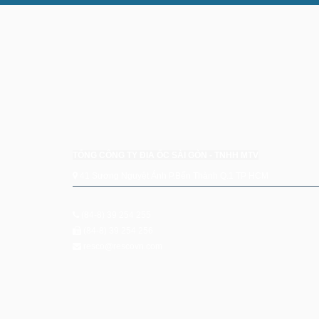
TỔNG CÔNG TY ĐỊA ỐC SÀI GÒN - TNHH MTV
41 Sương Nguyệt Ánh P.Bến Thành Q.1 TP HCM
(84-8) 39 254 255
(84-8) 39 254 256
resco@rescovn.com