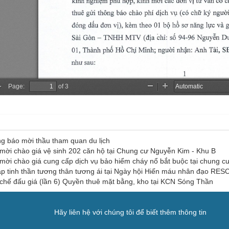
g báo mời thầu tham quan du lịch
mời chào giá vệ sinh 202 căn hộ tại Chung cư Nguyễn Kim - Khu B
mời chào giá cung cấp dịch vụ bảo hiểm cháy nổ bắt buộc tại chung c
p tinh thần tương thân tương ái tại Ngày hội Hiến máu nhân đạo RE
chế đấu giá (lần 6) Quyền thuê mặt bằng, kho tại KCN Sóng Thần
Hãy liên hệ với chúng tôi để biết thêm thông tin