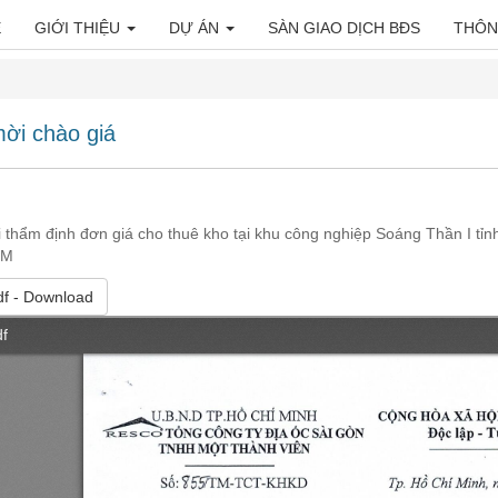
E
GIỚI THIỆU
DỰ ÁN
SÀN GIAO DỊCH BĐS
THÔN
ời chào giá
 thẩm định đơn giá cho thuê kho tại khu công nghiệp Soáng Thần I t
CM
df
- Download