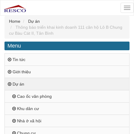
Tog
nav
Home
Dự án
Thông báo triển khai kinh doanh 111 căn hộ Lô B Chung
cư Bàu Cát II, Tân Bình
Menu
Tin tức
Giới thiệu
Dự án
Cao ốc văn phòng
Khu dân cư
Nhà ở xã hội
Chung cư