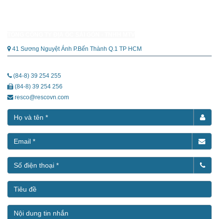
TỔNG CÔNG TY ĐỊA ỐC SÀI GÒN - TNHH MTV
41 Sương Nguyệt Ánh P.Bến Thành Q.1 TP HCM
(84-8) 39 254 255
(84-8) 39 254 256
resco@rescovn.com