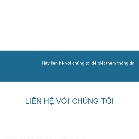
Hãy liên hệ với chúng tôi để biết thêm thông tin
LIÊN HỆ VỚI CHÚNG TÔI
TỔNG CÔNG TY ĐỊA ỐC SÀI GÒN - TNHH MTV