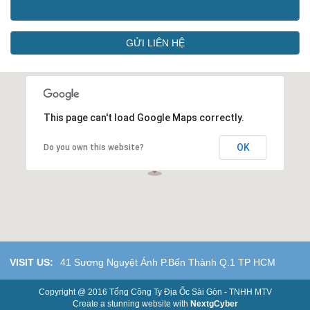
GỬI LIÊN HỆ
This page can't load Google Maps correctly.
OK
Do you own this website?
VISIT US:
41 Sương Nguyệt Ánh P.Bến Thành Q.1 TP HCM
Copyright @ 2016 Tổng Công Ty Địa Ốc Sài Gòn - TNHH MTV
Create a stunning website with
NextgCyber